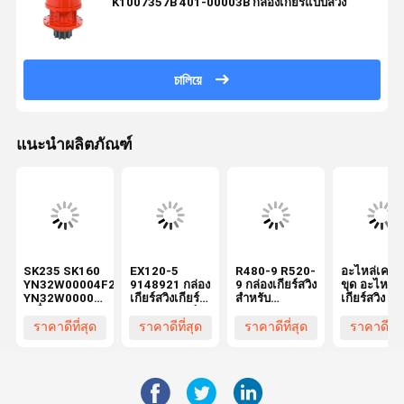
K1007357B 401-00003B กล่องเกียร์แบบสวิง
চালিয়ে
แนะนำผลิตภัณฑ์
SK235 SK160
EX120-5
R480-9 R520-
อะไหล่เครื่อ
YN32W00004F2
9148921 กล่อง
9 กล่องเกียร์สวิง
ขุด อะไหล่ก
YN32W00001F1
เกียร์สวิงเกียร์
สําหรับ
เกียร์สวิง 2
เครื่องขุด
บอคเกาเตอร์
Hyundai
26-00220 ส
เครื่องยนต์สวิง
กล่องเกียร์ลด
Excavator
รับ Komats
ราคาดีที่สุด
ราคาดีที่สุด
ราคาดีที่สุด
ราคาดีที่ส
เกียร์บ๊อกซ์
หมุนสําหรับ
Spare Parts
PC400-6
เครื่องลดหมุน
อะไหล่เกียร์บอ
390B-
เครื่องขุด
คเกาเตอร์
12100กล่อง
เครื่องยนต์สวิง
เกียร์ลดหมุน
แอนกัลป์