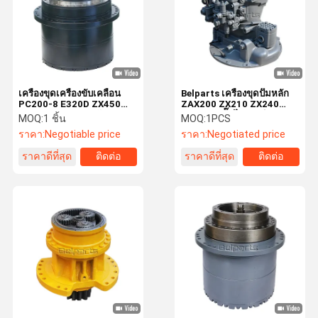
เครื่องขุดเครื่องขับเคลื่อน
Belparts เครื่องขุดปั๊มหลัก
PC200-8 E320D ZX450
ZAX200 ZX210 ZX240
R210LC-7 TM40 จักรยาน
ZX270-3 ปั๊มไฮดรอลิก
MOQ:
1 ชิ้น
MOQ:
1PCS
สุดท้ายสําหรับ Hitachi
9191164 9195235
ราคา:
Negotiable price
ราคา:
Negotiated price
komatsu 2159952 20Y-
9257345 9257346 สําหรับ
27-00500 9186918
hitachi
ราคาดีที่สุด
ติดต่อ
ราคาดีที่สุด
ติดต่อ