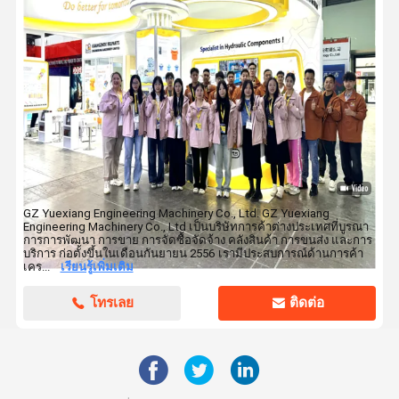
K1011413A ชุดลดเกียร์สำหรับการเดินทาง DH258-7 DX260 DH255-5 ส่วน
การประกอบเครื่องยนต์ดีเซล
GZ Yuexiang Engineering Machinery Co., Ltd. GZ Yuexiang
Engineering Machinery Co., Ltd เป็นบริษัทการค้าต่างประเทศที่บูรณา
การการพัฒนา การขาย การจัดซื้อจัดจ้าง คลังสินค้า การขนส่ง และการ
บริการ ก่อตั้งขึ้นในเดือนกันยายน 2556 เรามีประสบการณ์ด้านการค้า
เคร...
เรียนรู้เพิ่มเติม
โทรเลย
ติดต่อ