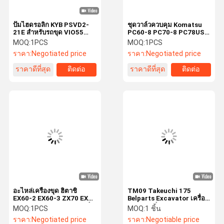
ปั๊มไฮดรอลิก KYB PSVD2-
ชุดวาล์วควบคุม Komatsu
21E สำหรับรถขุด VIO55
PC60-8 PC70-8 PC78US-
VIO60-6B
6 700-23-46001
MOQ:
1PCS
MOQ:
1PCS
ราคา:
Negotiated price
ราคา:
Negotiated price
ราคาดีที่สุด
ติดต่อ
ราคาดีที่สุด
ติดต่อ
อะไหล่เครื่องขุด ฮิตาชิ
TM09 Takeuchi 175
EX60-2 EX60-3 ZX70 EX75
Belparts Excavator เครื่อง
EX60-5 9190694 มอเตอร์
ขุดรถยนต์ Assy Tb175
MOQ:
1PCS
MOQ:
1 ชิ้น
การเดินทางแบบไฮดรอลิก
เครื่องขับเคลื่อนสุดท้าย Assy
ราคา:
Negotiated price
ราคา:
Negotiable price