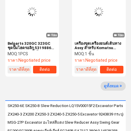
ทัวร์โรงงาน
การควบคุม
ติดต่อเรา
ข่าว
คุณภาพ
Belparts 320GC 323GC
เครื่องขุดเครื่องยนต์เดินทาง
ชุดปั๊มไฮดรอลิก 5319886
Assy สําหรับ Komatsu
531-9886 ชุดปั๊มไฮดรอลิก
PC450-8 Final Drive Assy
MOQ:
1PCS
MOQ:
1 ชิ้น
ในรถขุด
208-27-00243 208-27-
ราคา:
Negotiated price
ราคา:
Negotiated price
กรณี
บล็อก
ขอทุน
VR
00243 208-27-00312
ราคาดีที่สุด
ติดต่อ
ราคาดีที่สุด
ติดต่อ
ปั๊มไฮดรอลิกสำหรับรถขุด
ดูทั้งหมด
ชิ้นส่วนปั๊มไฮโดรลิ
Travel Motor Assy
SK250-6E SK250-8 Slew Reduction LQ15V00015F2 Excavator Parts Sw
ZX240-3 ZX200 ZX250-3 ZX240-5 ZX250-5 Excavator 9243839 กระปุกเกีย
มอเตอร์สวิงของรถขุด
MSG-27P Excavator อะไหล่สีแดง Slew Reducer Assy Swing Gear
สวิงเกียร์
EC290 EC290B รถขุดเกียร์เกียร์ EC240B SA7117-38060 14528258