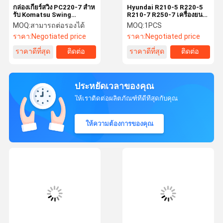
กล่องเกียร์สวิง PC220-7 สําห
Hyundai R210-5 R220-5
รับ Komatsu Swing
R210-7 R250-7 เครื่องยนต์
Reduction Assy 206-26-
ลดการเดินทาง 31EM-
MOQ:
สามารถต่อรองได้
MOQ:
1PCS
00401 206-26-00400
40010 สําหรับชิ้นส่วนเครื่อง
ราคา:
Negotiated price
ราคา:
Negotiated price
ขุด
ราคาดีที่สุด
ติดต่อ
ราคาดีที่สุด
ติดต่อ
ประหยัดเวลาของคุณ
ให้เราติดต่อผลิตภัณฑ์ที่ดีที่สุดกับคุณ
ให้ความต้องการของคุณ