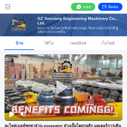
แชท
ติดต่อ
GZ Yuexiang Engineering Machinery Co.,
Ltd.
คุณภาพ ปั๊มไฮดรอลิกสำหรับรถขุด, ชิ้นส่วนปั๊มไฮโดรลิ ผู้
ผลิตจากประเทศจีน
บ้าน
วิดีโอ
เพลย์ลิสต์
เว็บไซต์
อะไหล่เบลล์พกพาส่วน excavator ส่วนปั๊มไฮดรอลิก มอเตอร์การเดิน