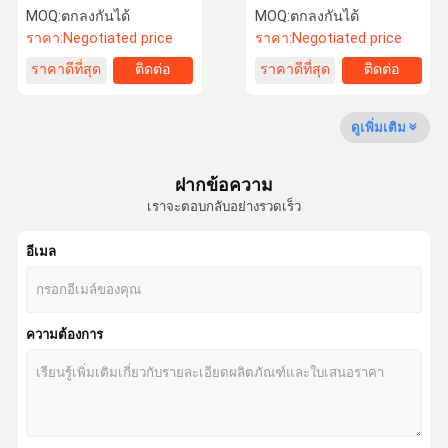
31N6-40021 31N6-
VOE14534535 SA1146-
MOQ:
ตกลงกันได้
MOQ:
ตกลงกันได้
40021D สำหรับศูนย์ร่วม
00112 สำหรับรถขุด E210B
ราคา:
Negotiated price
ราคา:
Negotiated price
Ass'Y R210LC-7A
E240 E200 E207 E206
R300LC-7A
E665 E660 E635 E7150
ทัวร์โรงงาน
การควบคุม
ติดต่อเรา
ข่าว
ราคาดีที่สุด
ติดต่อ
ราคาดีที่สุด
ติดต่อ
คุณภาพ
ดูเพิ่มเติม
ฝากข้อความ
เราจะตอบกลับอย่างรวดเร็ว
กรณี
บล็อก
ขอทุน
VR
อีเมล
ปั๊มไฮดรอลิกสำหรับรถขุด
ชิ้นส่วนปั๊มไฮโดรลิ
ความต้องการ
Travel Motor Assy
มอเตอร์สวิงของรถขุด
สวิงเกียร์