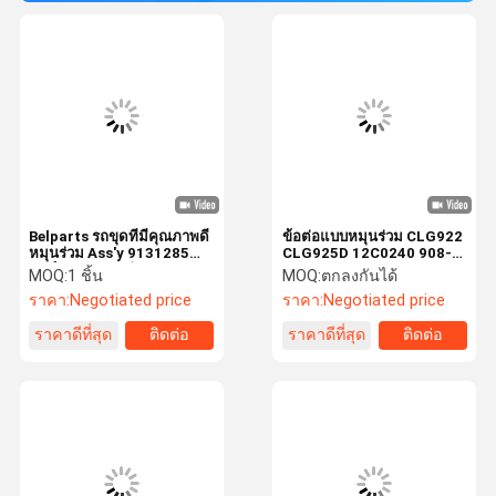
Belparts รถขุดที่มีคุณภาพดี
ข้อต่อแบบหมุนร่วม CLG922
หมุนร่วม Ass'y 9131285
CLG925D 12C0240 908-
ศูนย์ร่วม Ass'y สำหรับรถขุด
200-915 922-925-225
MOQ:
1 ชิ้น
MOQ:
ตกลงกันได้
EX50 EX60 EX75 EX50U
ศูนย์ข้อต่อ Ass'Y
ราคา:
Negotiated price
ราคา:
Negotiated price
EX25-2
ราคาดีที่สุด
ติดต่อ
ราคาดีที่สุด
ติดต่อ