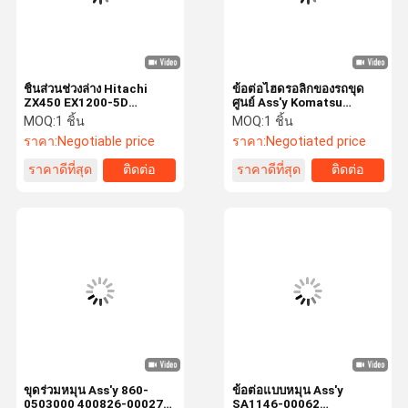
ชิ้นส่วนช่วงล่าง Hitachi
ข้อต่อไฮดรอลิกของรถขุด
ZX450 EX1200-5D
ศูนย์ Ass'y Komatsu
ZX600LC 850H ZX
PC220-7 PC228UU-3
MOQ:
1 ชิ้น
MOQ:
1 ชิ้น
9183296 Center Joint
PC300-7 ศูนย์ข้อต่อ
ราคา:
Negotiable price
ราคา:
Negotiated price
ราคาดีที่สุด
ติดต่อ
ราคาดีที่สุด
ติดต่อ
หน้าแรก
สินค้า
วิดีโอ
เกี่ยวกับเรา
ขุดร่วมหมุน Ass'y 860-
ข้อต่อแบบหมุน Ass'y
0503000 400826-00027
SA1146-00062