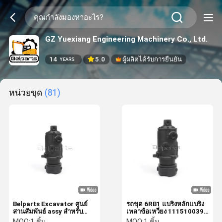
GZ Yuexiang Engineering Machinery Co., Ltd.
14
5.0
ผู้ผลิตได้รับการยืนยัน
YEARS
หน่วยขุด
(81)
Belparts Excavator ศูนย์
รถขุด 6RB1 แบริ่งหลักแบริ่ง
สานสัมพันธ์ assy สําหรับ
เพลาข้อเหวี่ยง 1115100390
Kobelco SK210LC-8
1-11510039-0 111510-
MOQ:
1 ชิ้น
MOQ:
1 ชิ้น