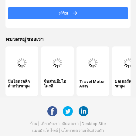
วาล์วควบคุมการขุด
চালিয়ে
กล่องเกียร์เดินทาง
ส่วนไดรฟ์สุดท้ายขุด
หมวดหมู่ของเรา
หน่วยขุด
ปั๊มเกียร์ไฮดรอลิก
มอเตอร์พัดลมไฮดรอลิก
ปั๊มไฮดรอลิก
ชิ้นส่วนปั๊มไฮ
Travel Motor
มอเตอร์สวิ
อะไหล่รถขุด
สำหรับรถขุด
โดรลิ
Assy
รถขุด
ตัวควบคุมรถขุด
จอภาพขุด
วาล์วระบายของรถขุด
บ้าน
เกี่ยวกับเรา
ติดต่อเรา
Desktop Site
แผนผังเว็บไซต์
นโยบายความเป็นส่วนตัว
กระบอกสูบไฮดรอลิกของรถขุด